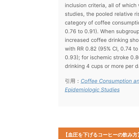
inclusion criteria, all of whi
studies, the pooled relative ri
category of coffee consumptio
0.76 to 0.91). When subgroup
increased coffee drinking sh
with RR 0.82 (95% CI, 0.74 to
0.93); for ischemic stroke 0.8
drinking 4 cups or more per d
引用：
Coffee Consumption and
Epidemiologic Studies
【血圧を下げるコーヒーの飲み方