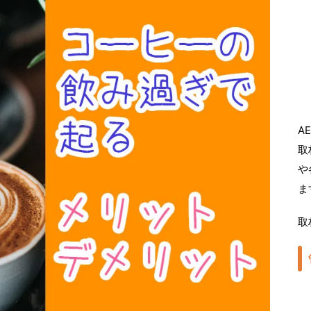
A
取
や
ま
取