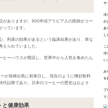
サ
冷
説がありますが、900年頃アラビア人の医師がコー
が
かっています。
あ
し
心、利尿の効果があるという臨床結果があり、単な
考えられていました。
こ
冷
ーヒーハウスが開店し、世界中から人気を集めたん
い
み
ーヒーが長崎出島に初来日し、現在のように嗜好飲料
を
時代以降であり、日本のコーヒーの歴史はおよそ
ブ
り
トと健康効果