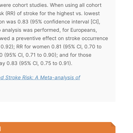
ch were cohort studies. When using all cohort
sk (RR) of stroke for the highest vs. lowest
n was 0.83 (95% confidence interval [CI],
 analysis was performed, for Europeans,
owed a preventive effect on stroke occurrence
 0.92); RR for women 0.81 (95% CI, 0.70 to
0 (95% CI, 0.71 to 0.90); and for those
ay 0.83 (95% CI, 0.75 to 0.91).
 Stroke Risk: A Meta-analysis of
】