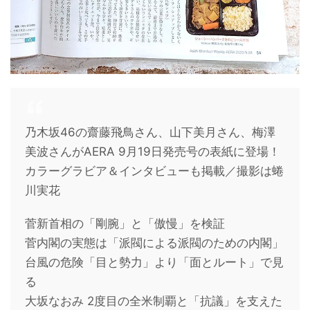
乃木坂46の齋藤飛鳥さん、山下美月さん、梅澤
美波さんがAERA 9月19日発売号の表紙に登場！
カラーグラビア＆インタビューも掲載／撮影は蜷
川実花
菅新首相の「剛腕」と「傲慢」を検証
菅内閣の実態は「派閥による派閥のための内閣」
台風の危険「目と勢力」より「面とルート」で見
る
大坂なおみ 2度目の全米制覇と「抗議」を支えた