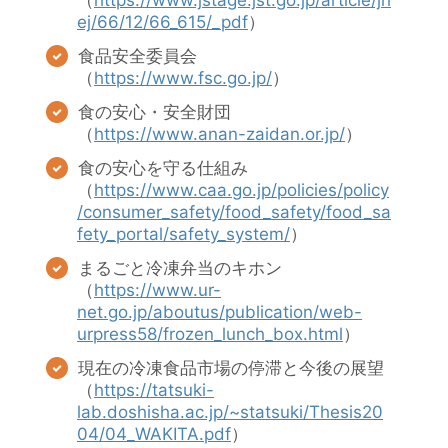
（
https://www.jstage.jst.go.jp/article/jh
ej/66/12/66_615/_pdf
）
食品安全委員会
（
https://www.fsc.go.jp/
）
食の安心・安全財団
（
https://www.anan-zaidan.or.jp/
）
食の安心を守る仕組み
（
https://www.caa.go.jp/policies/policy
/consumer_safety/food_safety/food_sa
fety_portal/safety_system/
）
まるごと冷凍弁当のキホン
（
https://www.ur-
net.go.jp/aboutus/publication/web-
urpress58/frozen_lunch_box.html
）
現在の冷凍食品市場の停滞と今後の展望
（
https://tatsuki-
lab.doshisha.ac.jp/~statsuki/Thesis20
04/04_WAKITA.pdf
）