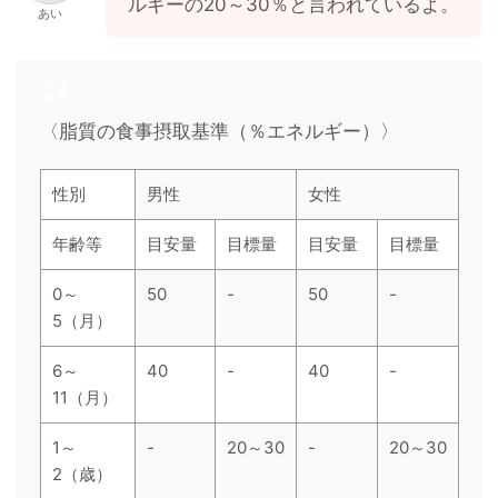
ルギーの20～30％と言われているよ。
あい
〈脂質の食事摂取基準（％エネルギー）〉
性別
男性
女性
年齢等
目安量
目標量
目安量
目標量
0～
50
-
50
-
5（月）
6～
40
-
40
-
11（月）
1～
-
20～30
-
20～30
2（歳）