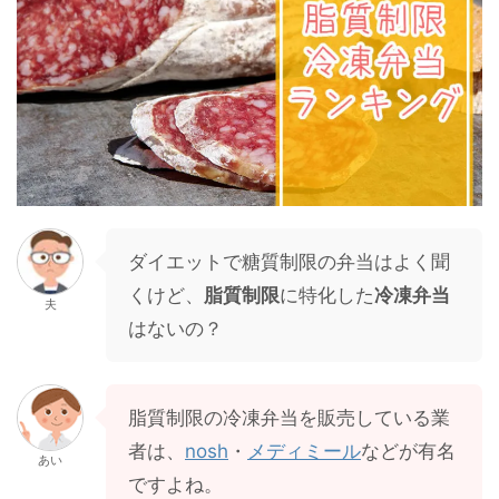
ダイエットで糖質制限の弁当はよく聞
くけど、
脂質制限
に特化した
冷凍弁当
夫
はないの？
脂質制限の冷凍弁当を販売している業
者は、
nosh
・
メディミール
などが有名
あい
ですよね。