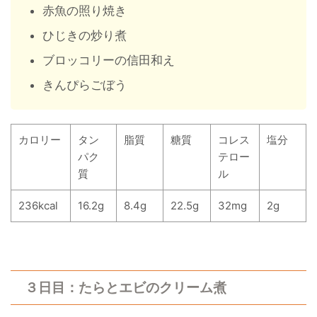
赤魚の照り焼き
ひじきの炒り煮
ブロッコリーの信田和え
きんぴらごぼう
カロリー
タン
脂質
糖質
コレス
塩分
パク
テロー
質
ル
236kcal
16.2g
8.4g
22.5g
32mg
2g
３日目：たらとエビのクリーム煮