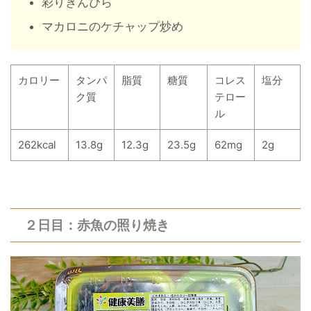
彩りきんぴら
マカロニのケチャップ炒め
カロリー
タンパ
脂質
糖質
コレス
塩分
ク質
テロー
ル
262kcal
13.8g
12.3g
23.5g
62mg
2g
２日目：赤魚の照り焼き